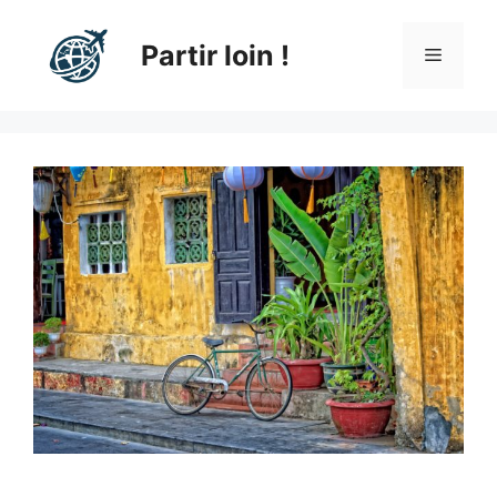
Aller
au
Partir loin !
Menu
contenu