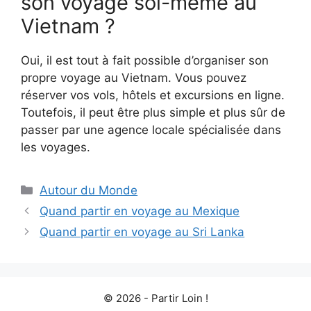
son voyage soi-même au
Vietnam ?
Oui, il est tout à fait possible d’organiser son
propre voyage au Vietnam. Vous pouvez
réserver vos vols, hôtels et excursions en ligne.
Toutefois, il peut être plus simple et plus sûr de
passer par une agence locale spécialisée dans
les voyages.
Catégories
Autour du Monde
Quand partir en voyage au Mexique
Quand partir en voyage au Sri Lanka
© 2026 - Partir Loin !