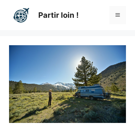
Aller
au
Partir loin !
Menu
contenu