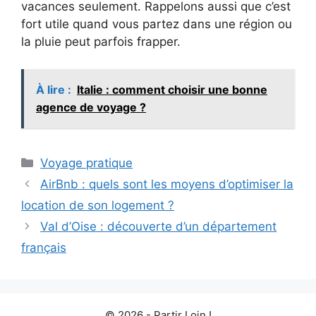
vacances seulement. Rappelons aussi que c’est
fort utile quand vous partez dans une région ou
la pluie peut parfois frapper.
À lire :
Italie : comment choisir une bonne
agence de voyage ?
Catégories
Voyage pratique
AirBnb : quels sont les moyens d’optimiser la
location de son logement ?
Val d’Oise : découverte d’un département
français
© 2026 - Partir Loin !