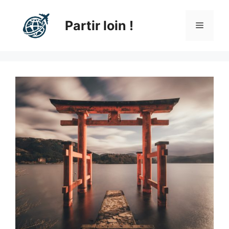
Aller
au
Partir loin !
Menu
contenu