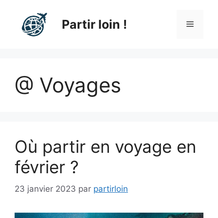
Aller
au
Partir loin !
Menu
contenu
@ Voyages
Où partir en voyage en
février ?
23 janvier 2023
par
partirloin