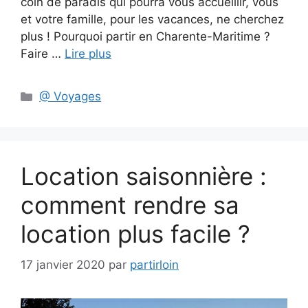
coin de paradis qui pourra vous accueillir, vous
et votre famille, pour les vacances, ne cherchez
plus ! Pourquoi partir en Charente-Maritime ?
Faire …
Lire plus
Catégories
@ Voyages
Location saisonnière :
comment rendre sa
location plus facile ?
17 janvier 2020
par
partirloin