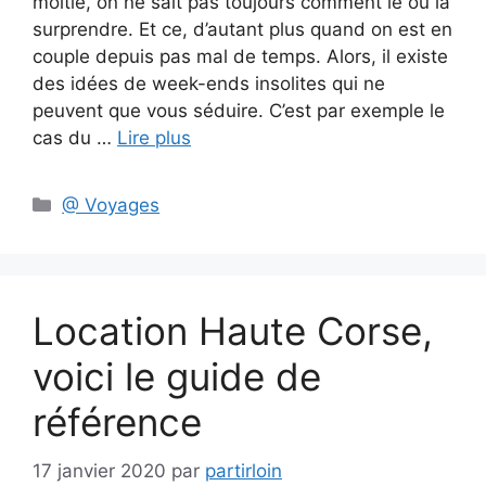
moitié, on ne sait pas toujours comment le ou la
surprendre. Et ce, d’autant plus quand on est en
couple depuis pas mal de temps. Alors, il existe
des idées de week-ends insolites qui ne
peuvent que vous séduire. C’est par exemple le
cas du …
Lire plus
Catégories
@ Voyages
Location Haute Corse,
voici le guide de
référence
17 janvier 2020
par
partirloin