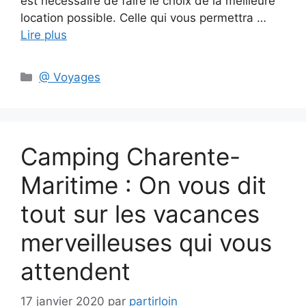
est nécessaire de faire le choix de la meilleure
location possible. Celle qui vous permettra …
Lire plus
Catégories
@ Voyages
Camping Charente-
Maritime : On vous dit
tout sur les vacances
merveilleuses qui vous
attendent
17 janvier 2020
par
partirloin