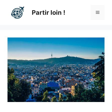
Aller
au
Partir loin !
Menu
contenu